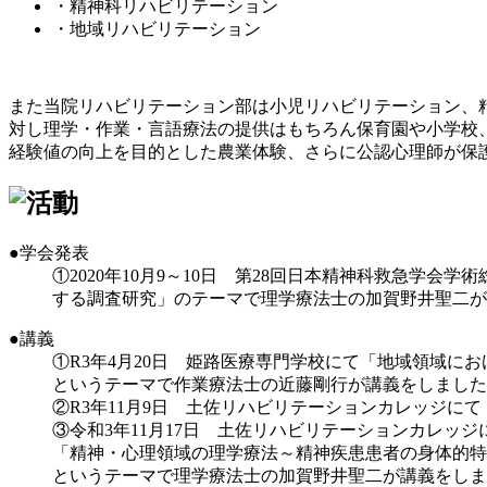
・精神科リハビリテーション
・地域リハビリテーション
また当院リハビリテーション部は小児リハビリテーション、
対し理学・作業・言語療法の提供はもちろん保育園や小学校
経験値の向上を目的とした農業体験、さらに公認心理師が保
●学会発表
①2020年10月9～10日 第28回日本精神科救急学会
する調査研究」のテーマで理学療法士の加賀野井聖二が
●講義
①R3年4月20日 姫路医療専門学校にて「地域領域に
というテーマで作業療法士の近藤剛行が講義をしました
②R3年11月9日 土佐リハビリテーションカレッジ
③令和3年11月17日 土佐リハビリテーションカレッジ
「精神・心理領域の理学療法～精神疾患患者の身体的特
というテーマで理学療法士の加賀野井聖二が講義をしま