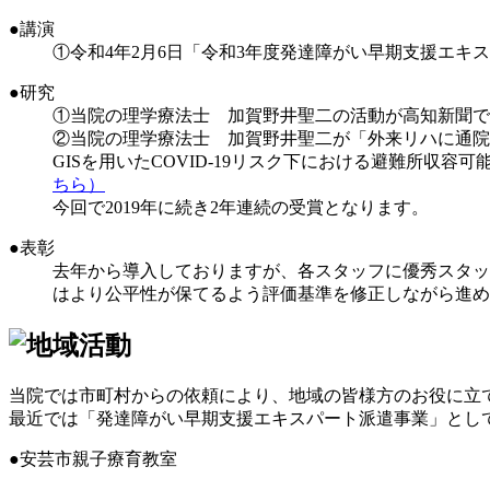
●講演
①令和4年2月6日「令和3年度発達障がい早期支援エ
●研究
①当院の理学療法士 加賀野井聖二の活動が高知新聞で
②当院の理学療法士 加賀野井聖二が「外来リハに通院
GISを用いたCOVID-19リスク下における避難所収
ちら）
今回で2019年に続き2年連続の受賞となります。
●表彰
去年から導入しておりますが、各スタッフに優秀スタッ
はより公平性が保てるよう評価基準を修正しながら進め
当院では市町村からの依頼により、地域の皆様方のお役に立
最近では「発達障がい早期支援エキスパート派遣事業」とし
●安芸市親子療育教室