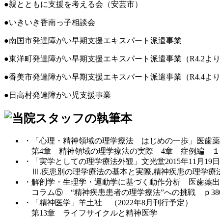
●親とともに支援を考える会（安芸市）
●いきいき香南っ子相談会
●南国市発達障がい早期支援エキスパート派遣事業
●東洋町発達障がい早期支援エキスパート派遣事業（R4.2よ
●香美市発達障がい早期支援エキスパート派遣事業（R4.4よ
●日高村発達障がい児支援事業
・「心理・精神領域の理学療法 はじめの一歩」医歯薬出版
第4章 精神領域の理学療法の実際 4章 症例編 １.統合失
・「実学としての理学療法外観」文光堂2015年11月19
Ⅲ.疾患別の理学療法の基本と実際,精神疾患の理学療法,p2
・解剖学・生理学・運動学に基づく動作分析 医歯薬出版株
コラム⑤ “精神疾患患者の理学療法”への挑戦 ｐ38
・「精神医学」羊土社 （2022年8月刊行予定）
第13章 ライフサイクルと精神医学