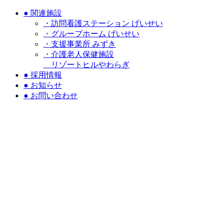
●
関連施設
・訪問看護ステーション げいせい
・グループホーム げいせい
・支援事業所 みずき
・介護老人保健施設
リゾートヒルやわらぎ
●
採用情報
●
お知らせ
●
お問い合わせ